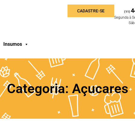
4
CADASTRE-SE
(11)
Segunda à S
Sáb
Insumos
Categoria: Açucares