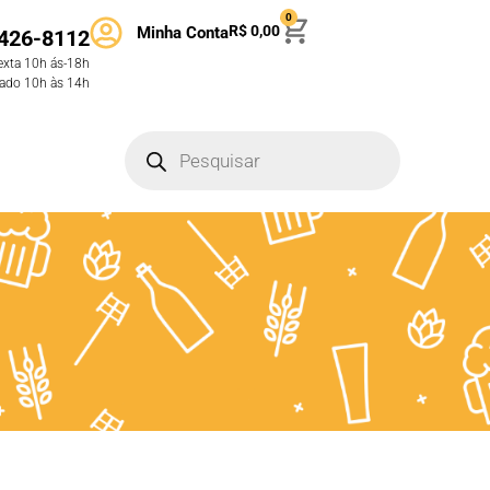
0
R$
0,00
Minha Conta
426-8112
exta 10h ás-18h
ado 10h às 14h