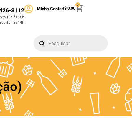
0
R$
0,00
Minha Conta
426-8112
exta 10h ás-18h
ado 10h às 14h
ção)