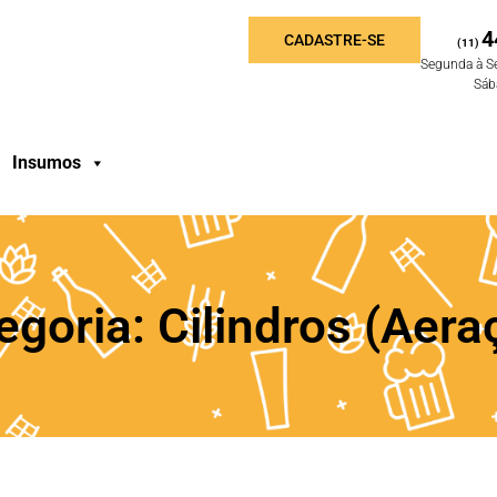
4
CADASTRE-SE
(11)
Segunda à S
Sáb
Insumos
egoria: Cilindros (Aera