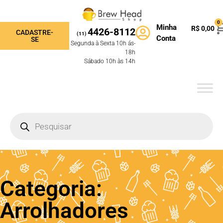
0
Minha
R$
0,00
4426-8112
CADASTRE-
(11)
Conta
SE
Segunda à Sexta 10h ás-
18h
Sábado 10h às 14h
Categoria:
Arrolhadores