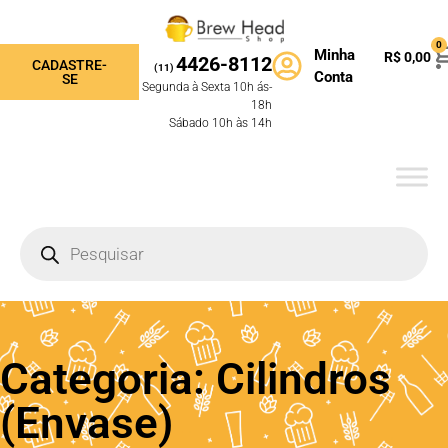
0
Minha
R$
0,00
4426-8112
CADASTRE-
(11)
Conta
SE
Segunda à Sexta 10h ás-
18h
Sábado 10h às 14h
Categoria: Cilindros
(Envase)