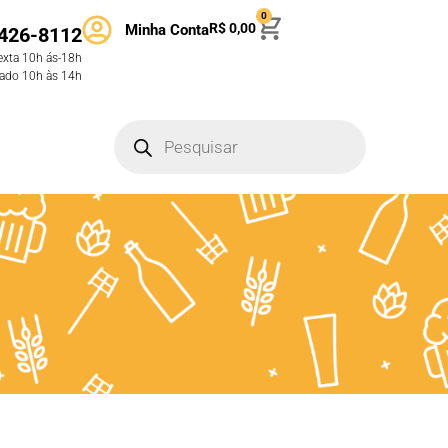
0
R$
0,00
Minha Conta
426-8112
exta 10h ás-18h
ado 10h às 14h