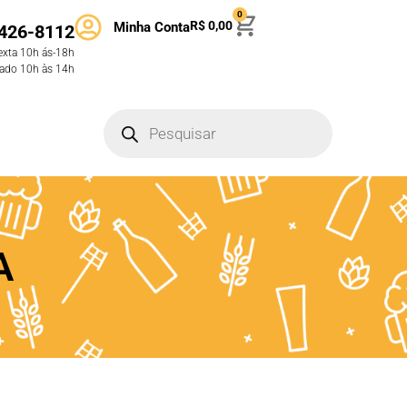
0
R$
0,00
Minha Conta
426-8112
exta 10h ás-18h
ado 10h às 14h
A