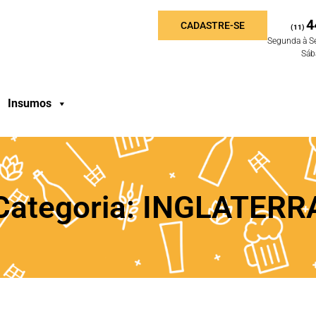
4
CADASTRE-SE
(11)
Segunda à S
Sáb
Insumos
Categoria: INGLATERR