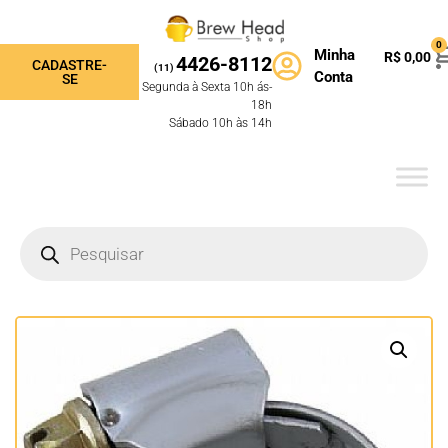
0
Minha
R$
0,00
4426-8112
CADASTRE-
(11)
Conta
SE
Segunda à Sexta 10h ás-
18h
Sábado 10h às 14h