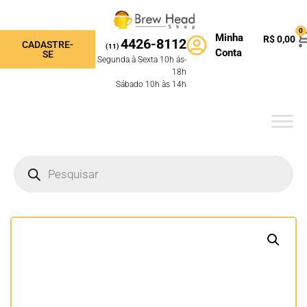
0
Minha
R$
0,00
4426-8112
CADASTRE-
(11)
Conta
SE
Segunda à Sexta 10h ás-
18h
Sábado 10h às 14h