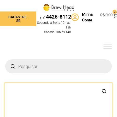
0
Minha
R$
0,00
4426-8112
CADASTRE-
(11)
Conta
SE
Segunda à Sexta 10h ás-
18h
Sábado 10h às 14h