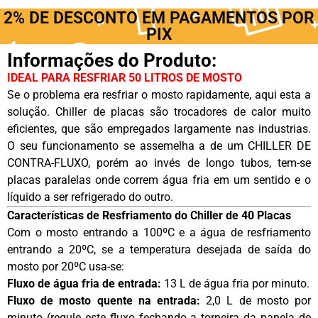
2% DE DESCONTO EM PAGAMENTOS POR
PIX
Informações do Produto:
IDEAL PARA RESFRIAR 50 LITROS DE MOSTO
Se o problema era resfriar o mosto rapidamente, aqui esta a
solução. Chiller de placas são trocadores de calor muito
eficientes, que são empregados largamente nas industrias.
O seu funcionamento se assemelha a de um CHILLER DE
CONTRA-FLUXO, porém ao invés de longo tubos, tem-se
placas paralelas onde correm água fria em um sentido e o
líquido a ser refrigerado do outro.
Características de Resfriamento do Chiller de 40 Placas
Com o mosto entrando a 100ºC e a água de resfriamento
entrando a 20ºC, se a temperatura desejada de saída do
mosto por 20ºC usa-se:
Fluxo de água fria de entrada:
13 L de água fria por minuto.
Fluxo de mosto quente na entrada:
2,0 L de mosto por
minuto (regule este fluxo fechando a torneira da panela de