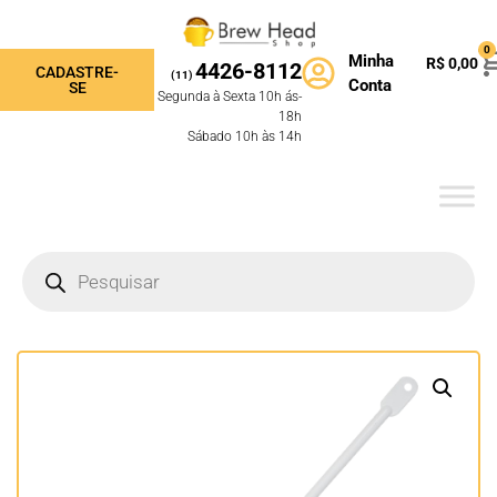
0
Minha
R$
0,00
4426-8112
CADASTRE-
(11)
Conta
SE
Segunda à Sexta 10h ás-
18h
Sábado 10h às 14h