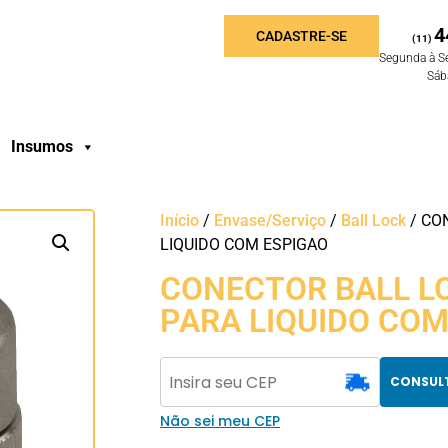
4
CADASTRE-SE
(11)
Segunda à S
Sáb
Insumos
Início
/
Envase/Serviço
/
Ball Lock
/ CO
LIQUIDO COM ESPIGAO
CONECTOR BALL L
PARA LIQUIDO COM
CONSUL
Não sei meu CEP