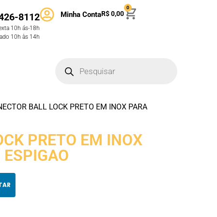
0
R$
0,00
Minha Conta
426-8112
exta 10h ás-18h
ado 10h às 14h
NECTOR BALL LOCK PRETO EM INOX PARA
OCK PRETO EM INOX
 ESPIGAO
TAR