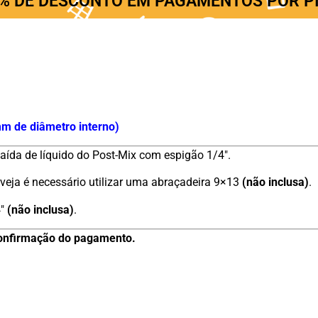
% DE DESCONTO EM PAGAMENTOS POR P
mm de diâmetro interno)
aída de líquido do Post-Mix com espigão 1/4″.
veja é necessário utilizar uma abraçadeira 9×13
(não inclusa)
.
″
(não inclusa)
.
 confirmação do pagamento.