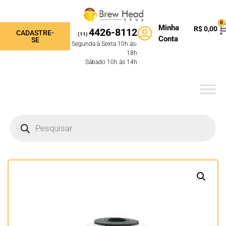
0
Minha
R$
0,00
4426-8112
CADASTRE-
(11)
Conta
SE
Segunda à Sexta 10h ás-
18h
Sábado 10h às 14h