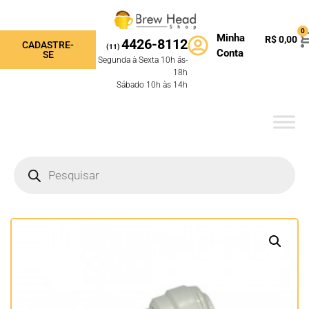
0
Minha
R$
0,00
4426-8112
CADASTRE-
(11)
Conta
SE
Segunda à Sexta 10h ás-
18h
Sábado 10h às 14h