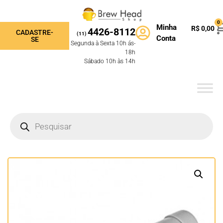
0
Minha
R$
0,00
4426-8112
CADASTRE-
(11)
Conta
SE
Segunda à Sexta 10h ás-
18h
Sábado 10h às 14h