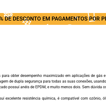
% DE DESCONTO EM PAGAMENTOS POR P
 para obter desempenho maximizado em aplicações de gás e
em de dupla segurança para todas as suas conexões, usando 2
cado possuí anéis de EPDM, e muito menos dois. Sem dúvida o
uí excelente resistência química, é compatível com ozônio, ó