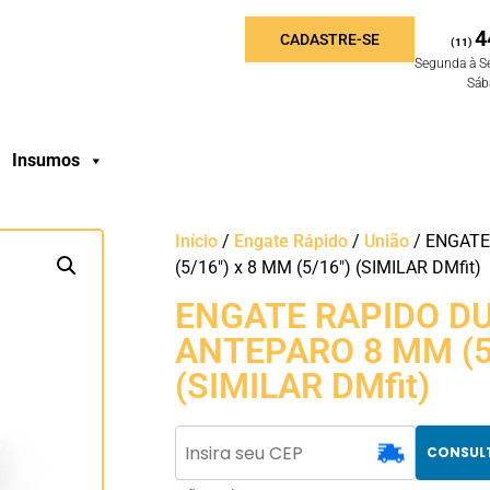
4
CADASTRE-SE
(11)
Segunda à S
Sáb
Insumos
Início
/
Engate Rápido
/
União
/ ENGATE
(5/16″) x 8 MM (5/16″) (SIMILAR DMfit)
ENGATE RAPIDO D
ANTEPARO 8 MM (5/
(SIMILAR DMfit)
CONSUL