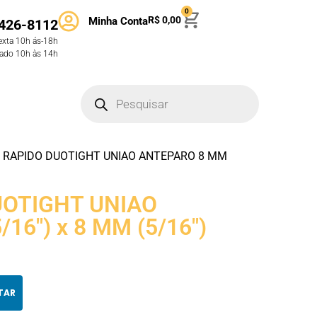
0
R$
0,00
Minha Conta
426-8112
exta 10h ás-18h
ado 10h às 14h
 RAPIDO DUOTIGHT UNIAO ANTEPARO 8 MM
UOTIGHT UNIAO
16″) x 8 MM (5/16″)
TAR