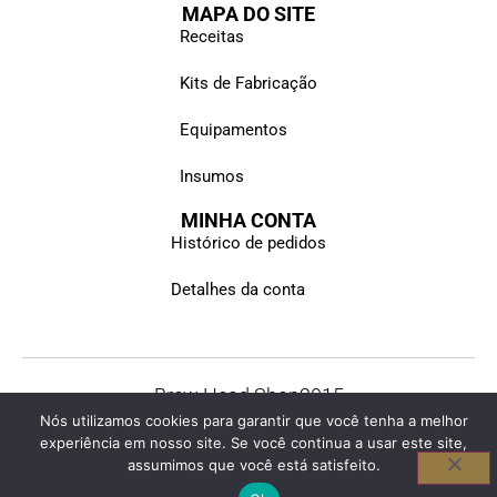
MAPA DO SITE
Receitas
Kits de Fabricação
Equipamentos
Insumos
MINHA CONTA
Histórico de pedidos
Detalhes da conta
Brew Head Shop
2015
Nós utilizamos cookies para garantir que você tenha a melhor
© Todos os direitos reservados
experiência em nosso site. Se você continua a usar este site,
assumimos que você está satisfeito.