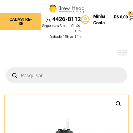
0
Minha
R$
0,00
4426-8112
CADASTRE-
(11)
Conta
SE
Segunda à Sexta 10h ás-
18h
Sábado 10h às 14h