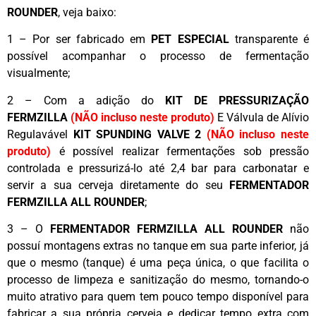
ROUNDER
, veja baixo:
1 – Por ser fabricado em
PET ESPECIAL
transparente é
possível acompanhar o processo de fermentação
visualmente;
2 – Com a adição do
KIT DE PRESSURIZAÇÃO
FERMZILLA
(NÃO incluso neste produto)
E Válvula de Alívio
Regulavável
KIT SPUNDING VALVE 2
(NÃO incluso neste
produto)
é possível realizar fermentações sob pressão
controlada e pressurizá-lo até 2,4 bar para carbonatar e
servir a sua cerveja diretamente do seu
FERMENTADOR
FERMZILLA ALL ROUNDER
;
3 – O
FERMENTADOR FERMZILLA ALL ROUNDER
não
possuí montagens extras no tanque em sua parte inferior, já
que o mesmo (tanque) é uma peça única, o que facilita o
processo de limpeza e sanitização do mesmo, tornando-o
muito atrativo para quem tem pouco tempo disponível para
fabricar a sua própria cerveja e dedicar tempo extra com