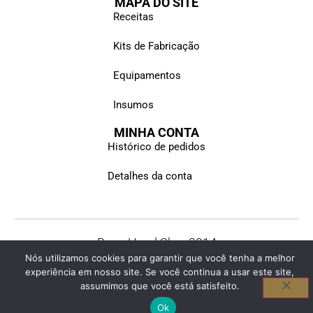
MAPA DO SITE
Receitas
Kits de Fabricação
Equipamentos
Insumos
MINHA CONTA
Histórico de pedidos
Detalhes da conta
Brew Head Shop
2014
Nós utilizamos cookies para garantir que você tenha a melhor
© Todos os direitos reservados
experiência em nosso site. Se você continua a usar este site,
assumimos que você está satisfeito.
Ok