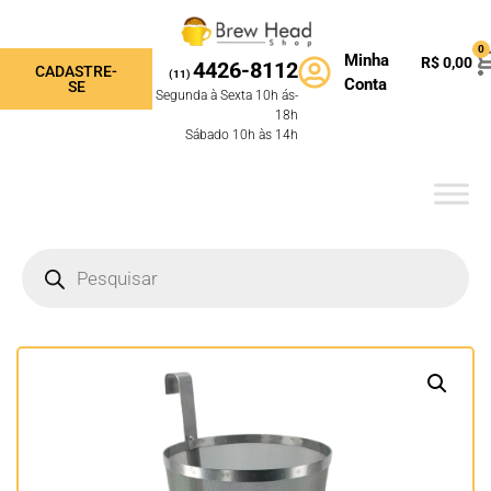
0
Minha
R$
0,00
4426-8112
CADASTRE-
(11)
Conta
SE
Segunda à Sexta 10h ás-
18h
Sábado 10h às 14h