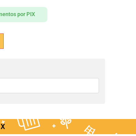
entos por PIX
IX