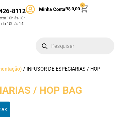
0
R$
0,00
Minha Conta
426-8112
exta 10h ás-18h
ado 10h às 14h
mentação)
/ INFUSOR DE ESPECIARIAS / HOP
IARIAS / HOP BAG
TAR