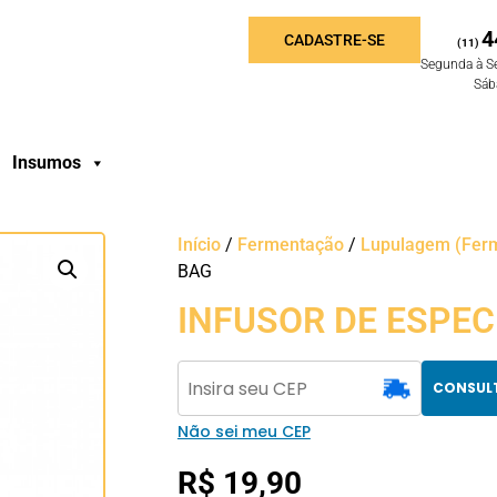
4
CADASTRE-SE
(11)
Segunda à S
Sáb
Insumos
Início
/
Fermentação
/
Lupulagem (Fer
BAG
INFUSOR DE ESPEC
CONSUL
Não sei meu CEP
R$
19,90