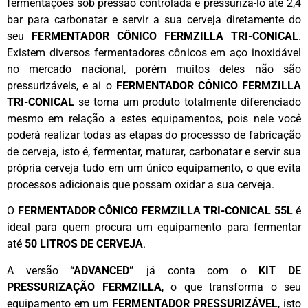
fermentações sob pressão controlada e pressurizá-lo até 2,4
bar para carbonatar e servir a sua cerveja diretamente do
seu
FERMENTADOR CÔNICO FERMZILLA TRI-CONICAL
.
Existem diversos fermentadores cônicos em aço inoxidável
no mercado nacional, porém muitos deles não são
pressurizáveis, e ai o
FERMENTADOR CÔNICO FERMZILLA
TRI-CONICAL
se torna um produto totalmente diferenciado
mesmo em relação a estes equipamentos, pois nele você
poderá realizar todas as etapas do processso de fabricação
de cerveja, isto é, fermentar, maturar, carbonatar e servir sua
própria cerveja tudo em um único equipamento, o que evita
processos adicionais que possam oxidar a sua cerveja.
O
FERMENTADOR CÔNICO FERMZILLA TRI-CONICAL 55L
é
ideal para quem procura um equipamento para fermentar
até
50 LITROS DE CERVEJA
.
A versão
“ADVANCED”
já conta com o
KIT DE
PRESSURIZAÇÃO FERMZILLA
, o que transforma o seu
equipamento em um
FERMENTADOR PRESSURIZÁVEL
, isto