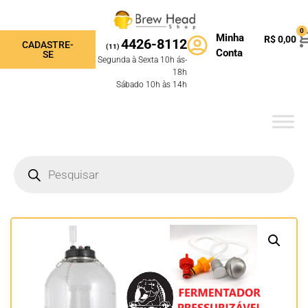
0
Minha
R$
0,00
4426-8112
CADASTRE-
(11)
Conta
SE
Segunda à Sexta 10h ás-
18h
Sábado 10h às 14h