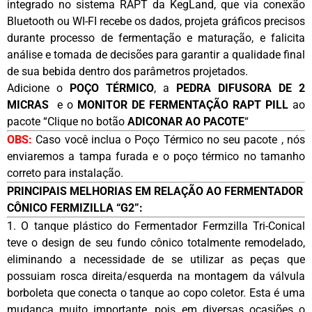
integrado no sistema RAPT da KegLand, que via conexão
Bluetooth ou WI-FI recebe os dados, projeta gráficos precisos
durante processo de fermentação e maturação, e falicita
análise e tomada de decisões para garantir a qualidade final
de sua bebida dentro dos parâmetros projetados.
Adicione o
POÇO TÉRMICO
, a
PEDRA DIFUSORA DE 2
MICRAS
e o
MONITOR DE FERMENTAÇÃO RAPT PILL
ao
pacote “Clique no botão
ADICONAR AO PACOTE
“
OBS:
Caso você inclua o Poço Térmico no seu pacote , nós
enviaremos a tampa furada e o poço térmico no tamanho
correto para instalação.
PRINCIPAIS MELHORIAS EM RELAÇÃO AO FERMENTADOR
CÔNICO FERMIZILLA “G2”:
1. O tanque plástico do Fermentador Fermzilla Tri-Conical
teve o design de seu fundo cônico totalmente remodelado,
eliminando a necessidade de se utilizar as peças que
possuiam rosca direita/esquerda na montagem da válvula
borboleta que conecta o tanque ao copo coletor. Esta é uma
mudança muito importante, pois em diversas ocasiões o