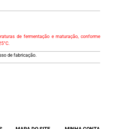
eraturas de fermentação e maturação, conforme
25°C.
sso de fabricação.
S
MAPA DO SITE
MINHA CONTA