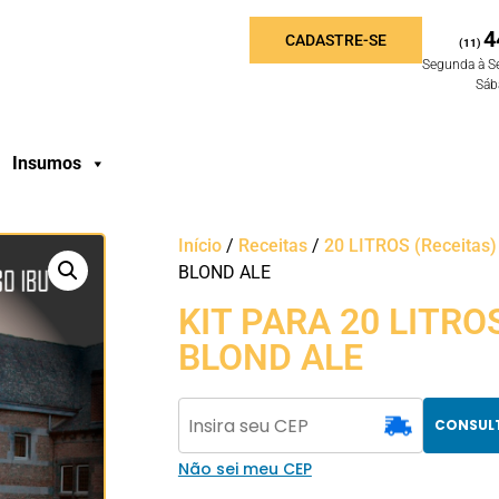
4
CADASTRE-SE
(11)
Segunda à S
Sáb
Insumos
Início
/
Receitas
/
20 LITROS (Receitas)
BLOND ALE
KIT PARA 20 LITRO
BLOND ALE
CONSUL
Não sei meu CEP