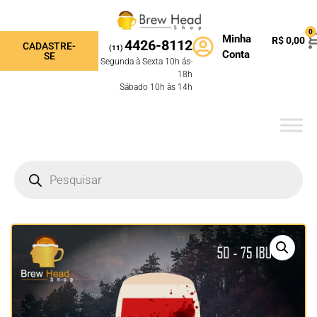
0
Minha
R$
0,00
4426-8112
CADASTRE-
(11)
Conta
SE
Segunda à Sexta 10h ás-
18h
Sábado 10h às 14h