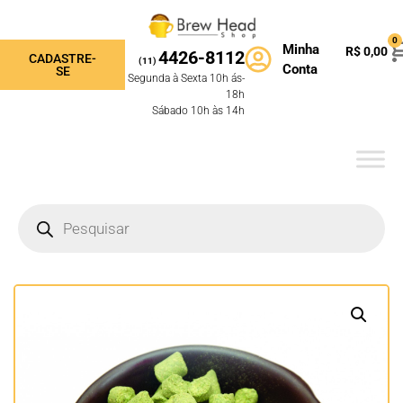
0
Minha
R$
0,00
4426-8112
CADASTRE-
(11)
Conta
SE
Segunda à Sexta 10h ás-
18h
Sábado 10h às 14h