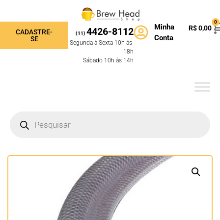
0
Minha
R$
0,00
4426-8112
CADASTRE-
(11)
Conta
SE
Segunda à Sexta 10h ás-
18h
Sábado 10h às 14h