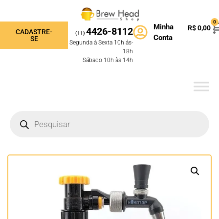
0
Minha
R$
0,00
4426-8112
CADASTRE-
(11)
Conta
SE
Segunda à Sexta 10h ás-
18h
Sábado 10h às 14h