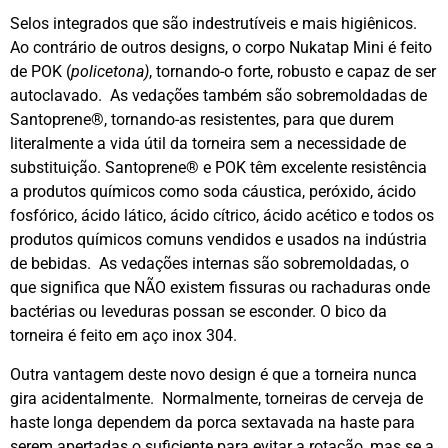
Selos integrados que são indestrutíveis e mais higiênicos.
Ao contrário de outros designs, o corpo Nukatap Mini é feito
de POK (
policetona)
, tornando-o forte, robusto e capaz de ser
autoclavado. As vedações também são sobremoldadas de
Santoprene®, tornando-as resistentes, para que durem
literalmente a vida útil da torneira sem a necessidade de
substituição. Santoprene® e POK têm excelente resistência
a produtos químicos como soda cáustica, peróxido, ácido
fosfórico, ácido lático, ácido cítrico, ácido acético e todos os
produtos químicos comuns vendidos e usados na indústria
de bebidas. As vedações internas são sobremoldadas, o
que significa que NÃO existem fissuras ou rachaduras onde
bactérias ou leveduras possan se esconder. O bico da
torneira é feito em aço inox 304.
Outra vantagem deste novo design é que a torneira nunca
gira acidentalmente. Normalmente, torneiras de cerveja de
haste longa dependem da porca sextavada na haste para
serem apertadas o suficiente para evitar a rotação, mas se a