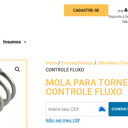
4
CADASTRE-SE
(11)
Segunda à S
Sáb
Insumos
Início
/
Envase/Serviço
/
Utensílios (En
CONTROLE FLUXO
MOLA PARA TORNE
CONTROLE FLUXO
CONSUL
Não sei meu CEP