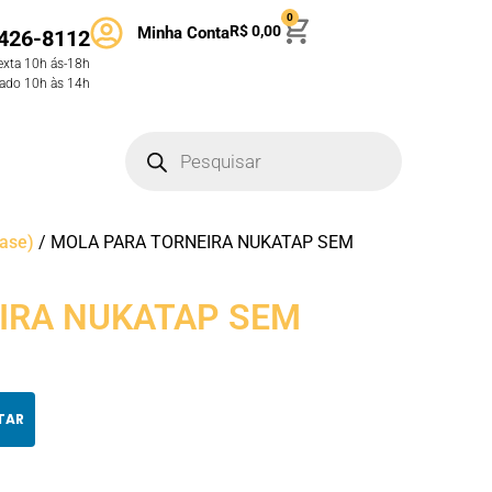
0
R$
0,00
Minha Conta
426-8112
exta 10h ás-18h
ado 10h às 14h
vase)
/ MOLA PARA TORNEIRA NUKATAP SEM
IRA NUKATAP SEM
TAR