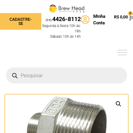
0
Minha
R$
0,00
4426-8112
CADASTRE-
(11)
Conta
SE
Segunda à Sexta 10h ás-
18h
Sábado 10h às 14h