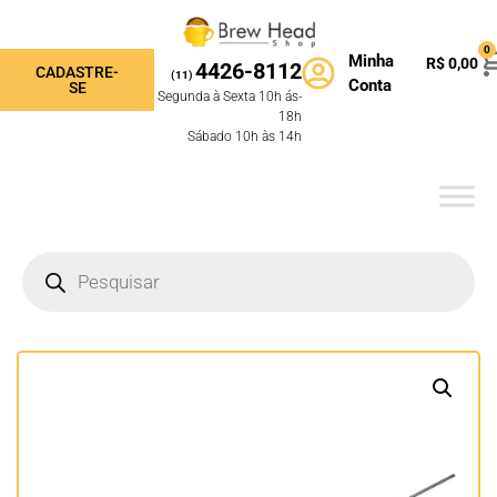
0
Minha
R$
0,00
4426-8112
CADASTRE-
(11)
Conta
SE
Segunda à Sexta 10h ás-
18h
Sábado 10h às 14h