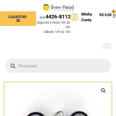
0
Minha
R$
0,00
4426-8112
CADASTRE-
(11)
Conta
SE
Segunda à Sexta 10h ás-
18h
Sábado 10h às 14h