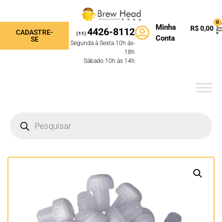
0
Minha
R$
0,00
4426-8112
CADASTRE-
(11)
Conta
SE
Segunda à Sexta 10h ás-
18h
Sábado 10h às 14h