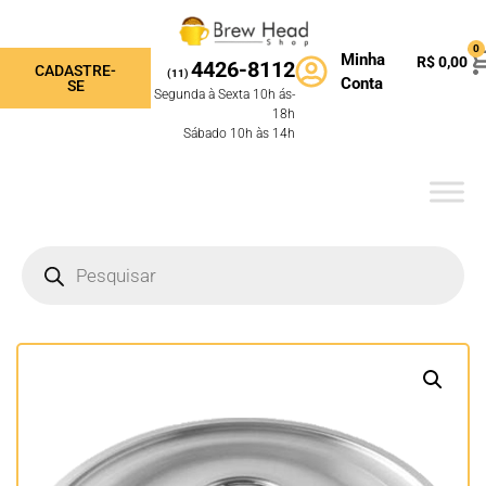
0
Minha
R$
0,00
4426-8112
CADASTRE-
(11)
Conta
SE
Segunda à Sexta 10h ás-
18h
Sábado 10h às 14h