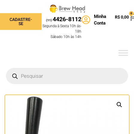
0
Minha
R$
0,00
4426-8112
CADASTRE-
(11)
Conta
SE
Segunda à Sexta 10h ás-
18h
Sábado 10h às 14h