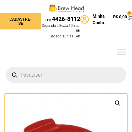
0
Minha
R$
0,00
4426-8112
CADASTRE-
(11)
Conta
SE
Segunda à Sexta 10h ás-
18h
Sábado 10h às 14h