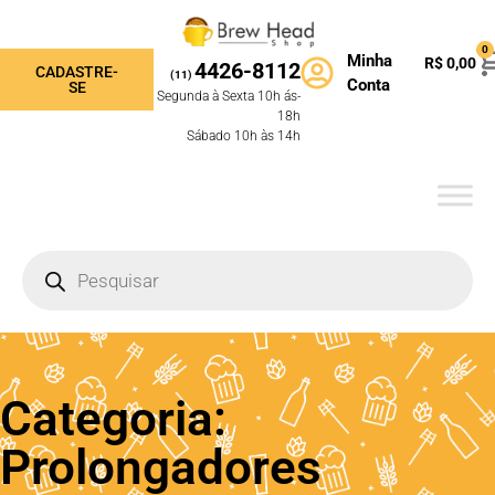
0
Minha
R$
0,00
4426-8112
CADASTRE-
(11)
Conta
SE
Segunda à Sexta 10h ás-
18h
Sábado 10h às 14h
Categoria:
Prolongadores