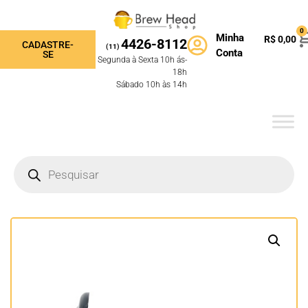
0
Minha
R$
0,00
4426-8112
CADASTRE-
(11)
Conta
SE
Segunda à Sexta 10h ás-
18h
Sábado 10h às 14h