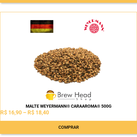
MALTE WEYERMANN® CARAAROMA® 500G
R$
16,90
–
R$
18,40
COMPRAR