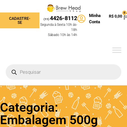
0
Minha
R$
0,00
4426-8112
CADASTRE-
(11)
Conta
SE
Segunda à Sexta 10h ás-
18h
Sábado 10h às 14h
Categoria:
Embalagem 500g