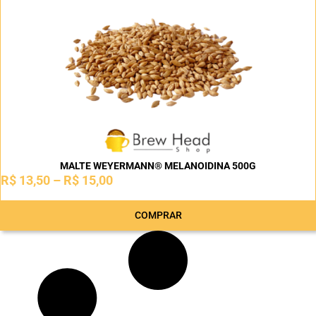
MALTE WEYERMANN® MELANOIDINA 500G
R$
13,50
–
R$
15,00
COMPRAR