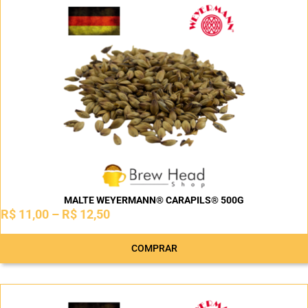
MALTE WEYERMANN® CARAPILS® 500G
R$
11,00
–
R$
12,50
COMPRAR