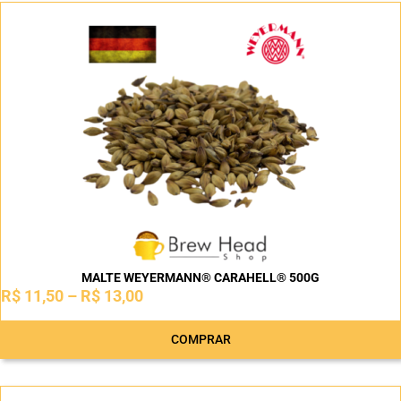
MALTE WEYERMANN® CARAHELL® 500G
R$
11,50
–
R$
13,00
COMPRAR