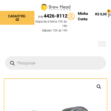
0
Minha
R$
0,00
4426-8112
CADASTRE-
(11)
Conta
SE
Segunda à Sexta 10h ás-
18h
Sábado 10h às 14h