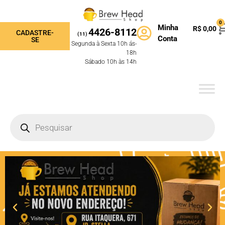
0
Minha
R$
0,00
4426-8112
CADASTRE-
(11)
Conta
SE
Segunda à Sexta 10h ás-
18h
Sábado 10h às 14h